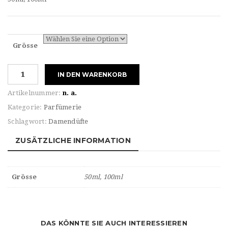
Grösse
ZADIG&VOLTAIRE
IN DEN WARENKORB
For
HIM
Artikelnummer:
n. a.
THIS
Kategorie:
Parfümerie
IS
Schlagwort:
Damendüfte
HIM!
UNDRESSED
ZUSÄTZLICHE INFORMATION
Menge
Grösse
50ml, 100ml
DAS KÖNNTE SIE AUCH INTERESSIEREN