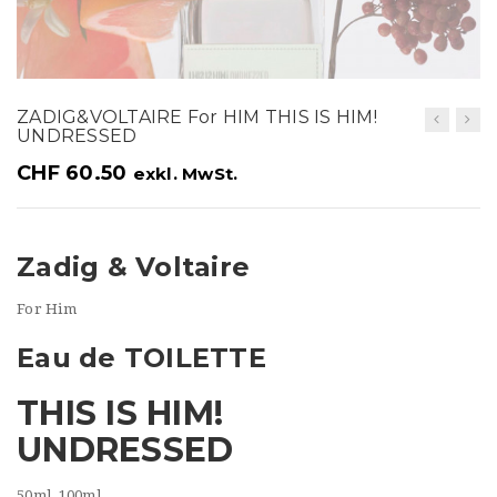
t
i
o
ZADIG&VOLTAIRE For HIM THIS IS HIM!
n
UNDRESSED
CHF
60.50
exkl. MwSt.
Zadig & Voltaire
For Him
Eau de TOILETTE
THIS IS HIM!
UNDRESSED
50ml, 100ml