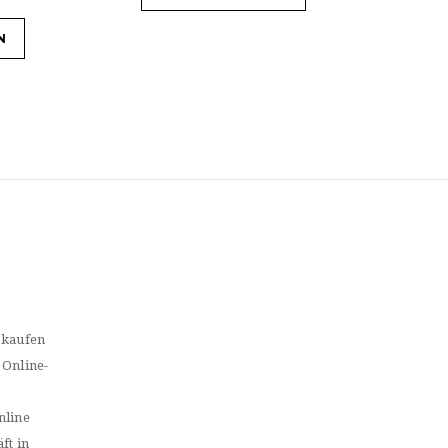
N
 kaufen
 Online-
nline
ft in