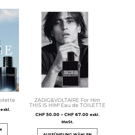
ilette
ZADIG&VOLTAIRE For Him
THIS IS HIM! Eau de TOILETTE
exkl.
CHF
50.00
–
CHF
67.00
exkl.
MwSt.
N
AUSFÜHRUNG WÄHLEN