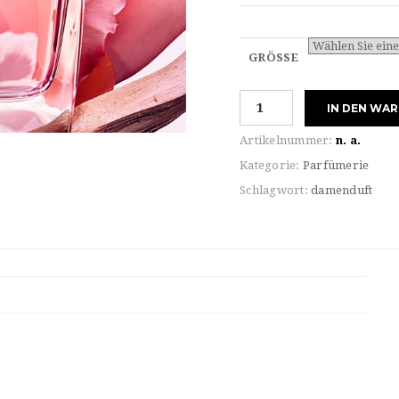
GRÖSSE
Narciso
IN DEN WA
Rodriguez
for
Artikelnummer:
n. a.
HER
Kategorie:
Parfümerie
ALL
Schlagwort:
damenduft
OF
ME
Eau
de
PARFUM
Menge