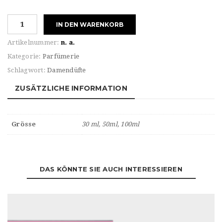
Narciso
IN DEN WARENKORB
Rodriguez
FOR
Artikelnummer:
n. a.
HER
Kategorie:
Parfümerie
PURE
Schlagwort:
Damendüfte
MUSC
BLANC
ZUSÄTZLICHE INFORMATION
Eau
de
PARFUM
Grösse
30 ml, 50ml, 100ml
INTENSE
Menge
DAS KÖNNTE SIE AUCH INTERESSIEREN