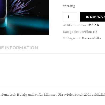
Vorrätig
Paco
IN DEN WA
Rabanne
For
Artikelnummer:
010518
HIM
Kategorie:
Parfümerie
ULTRAVIOLET
Schlagwort:
Herrendüfte
Eau
de
HE INFORMATION
TOILETTE
Menge
ientalisch Holzig und ist für Männer. Ultraviolet ist seit 2001 erhältli