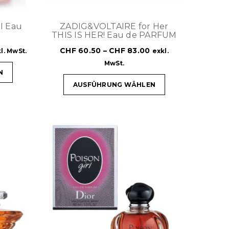
I Eau
ZADIG&VOLTAIRE for Her
THIS IS HER! Eau de PARFUM
CHF
60.50
–
CHF
83.00
l. MwSt.
exkl.
MwSt.
N
AUSFÜHRUNG WÄHLEN