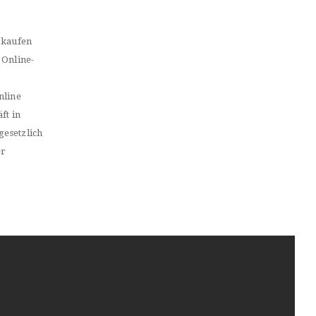
 kaufen
 Online-
nline
ft in
gesetzlich
er