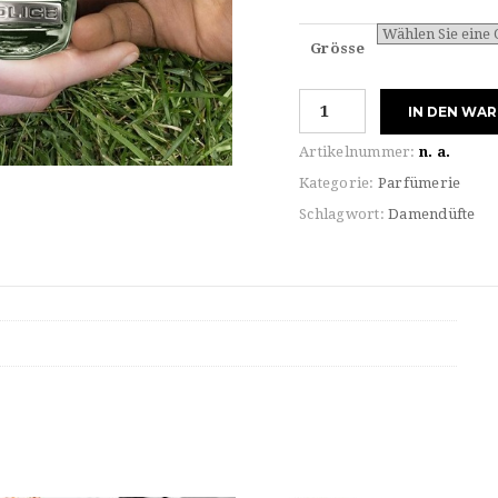
Grösse
Police
IN DEN WA
For
MAN
Artikelnummer:
n. a.
&
Kategorie:
Parfümerie
WOMEN
Schlagwort:
Damendüfte
TO
BE
GREEN
Eau
de
TOILETTE
Menge