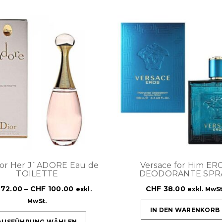
For Her J`ADORE Eau de
Versace for Him ER
TOILETTE
DEODORANTE SPR
72.00
–
CHF
100.00
CHF
38.00
exkl.
exkl. MwSt
MwSt.
IN DEN WARENKORB
AUSFÜHRUNG WÄHLEN