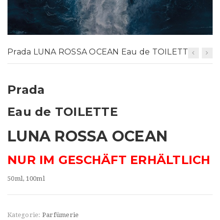
t
i
o
Prada LUNA ROSSA OCEAN Eau de TOILETTE
n
Prada
Eau de TOILETTE
LUNA ROSSA OCEAN
NUR IM GESCHÄFT ERHÄLTLICH
50ml, 100ml
Kategorie:
Parfümerie