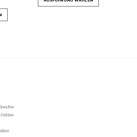
AUSFÜHRUNG WÄHLEN
N
 kaufen
 Online-
nline