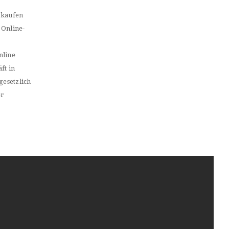
 kaufen
 Online-
nline
ft in
gesetzlich
er