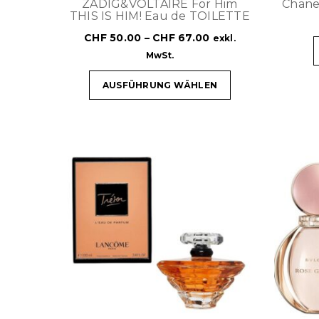
ZADIG&VOLTAIRE For Him
Chane
THIS IS HIM! Eau de TOILETTE
CHF
50.00
–
CHF
67.00
exkl.
MwSt.
AUSFÜHRUNG WÄHLEN