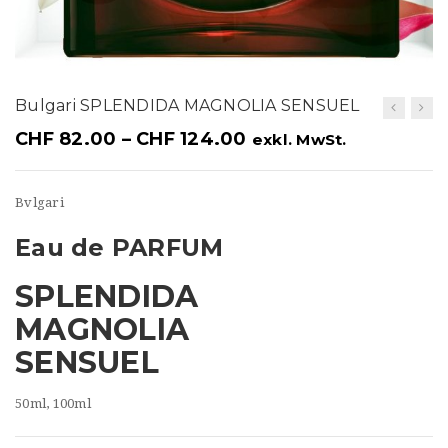
t
i
o
Bulgari SPLENDIDA MAGNOLIA SENSUEL
n
CHF
82.00
–
CHF
124.00
exkl. MwSt.
Bvlgari
Eau de PARFUM
SPLENDIDA
MAGNOLIA
SENSUEL
50ml, 100ml