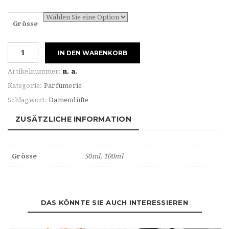
Grösse
Bulgari
IN DEN WARENKORB
SPLENDIDA
MAGNOLIA
Artikelnummer:
n. a.
SENSUEL
Kategorie:
Parfümerie
Menge
Schlagwort:
Damendüfte
ZUSÄTZLICHE INFORMATION
Grösse
50ml, 100ml
DAS KÖNNTE SIE AUCH INTERESSIEREN