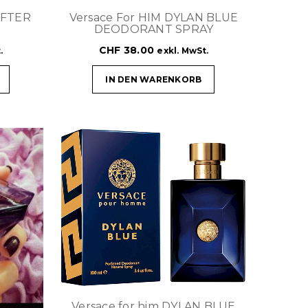
AFTER
Versace For HIM DYLAN BLUE
DEODORANT SPRAY
CHF
38.00
.
exkl. MwSt.
IN DEN WARENKORB
Versace for him DYLAN BLUE