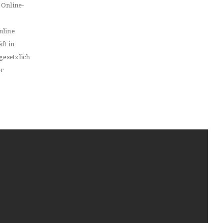
 Online-
nline
ft in
gesetzlich
er