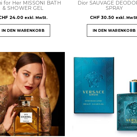
ni for Her MISSONI BATH
Dior SAUVAGE DEOD
& SHOWER GEL
SPRAY
CHF
24.00
CHF
30.50
exkl. MwSt.
exkl. MwSt
IN DEN WARENKORB
IN DEN WARENKORB