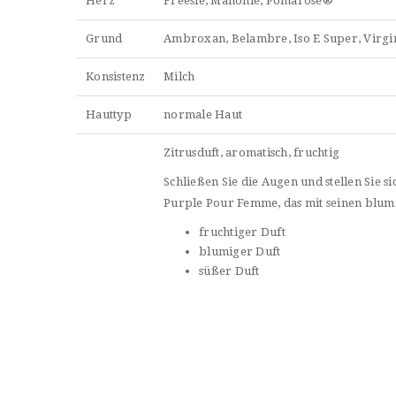
Herz
Freesie, Mahonie, Pomarose®
Grund
Ambroxan, Belambre, Iso E Super, Virgin
Konsistenz
Milch
Hauttyp
normale Haut
Zitrusduft, aromatisch, fruchtig
Schließen Sie die Augen und stellen Sie 
Purple Pour Femme, das mit seinen blum
fruchtiger Duft
blumiger Duft
süßer Duft