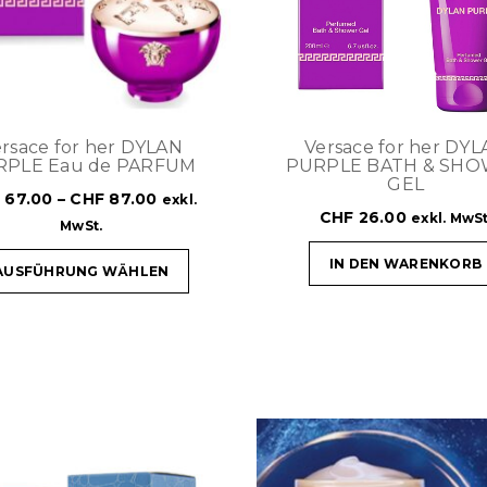
rsace for her DYLAN
Versace for her DY
RPLE Eau de PARFUM
PURPLE BATH & SH
GEL
F
67.00
–
CHF
87.00
exkl.
CHF
26.00
exkl. MwSt
MwSt.
IN DEN WARENKORB
AUSFÜHRUNG WÄHLEN