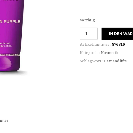
Vorrätig
Versace
IN DEN WA
for
her
Artikelnummer:
876310
DYLAN
Kategorie:
Kosmetik
PURPLE
Schlagwort:
Damendüfte
BODY
LOTION
Menge
aumes