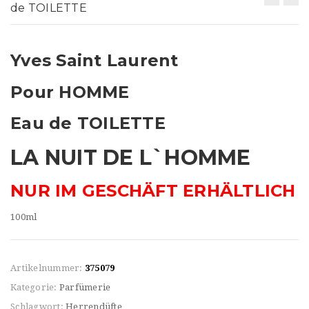
t
de TOILETTE
i
o
Yves Saint Laurent
n
Pour HOMME
Eau de TOILETTE
LA NUIT DE L`HOMME
NUR IM GESCHÄFT ERHÄLTLICH
100ml
Artikelnummer:
375079
Kategorie:
Parfümerie
Schlagwort:
Herrendüfte