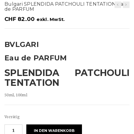
t
Bulgari SPLENDIDA PATCHOULI TENTATION Eau
de PARFUM
i
CHF
82.00
exkl. MwSt.
o
n
BVLGARI
Eau de PARFUM
SPLENDIDA PATCHOULI
TENTATION
50ml, 100ml
Vorrätig
Bulgari
IN DEN WARENKORB
SPLENDIDA