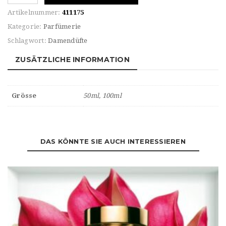
PATCHOULI
Artikelnummer:
411175
TENTATION
Kategorie:
Parfümerie
Eau
Schlagwort:
Damendüfte
de
PARFUM
ZUSÄTZLICHE INFORMATION
Menge
Grösse
50ml, 100ml
DAS KÖNNTE SIE AUCH INTERESSIEREN