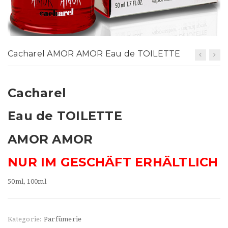
t
i
o
Cacharel AMOR AMOR Eau de TOILETTE
n
Cacharel
Eau de TOILETTE
AMOR AMOR
NUR IM GESCHÄFT ERHÄLTLICH
50ml, 100ml
Kategorie:
Parfümerie