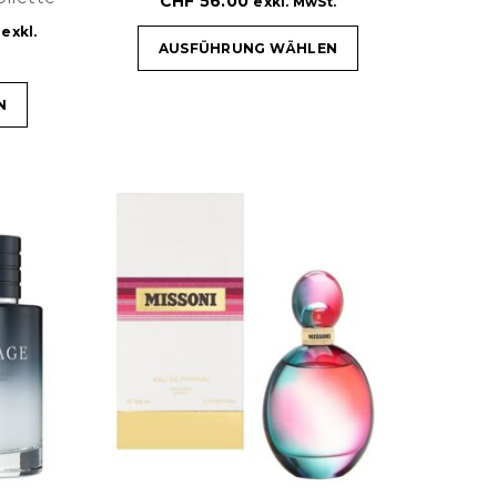
CHF
56.00
exkl. MwSt.
exkl.
AUSFÜHRUNG WÄHLEN
N