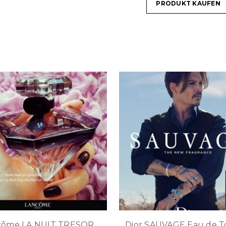
PRODUKT KAUFEN
côme LA NUIT TRESOR
Dior SAUVAGE Eau de To