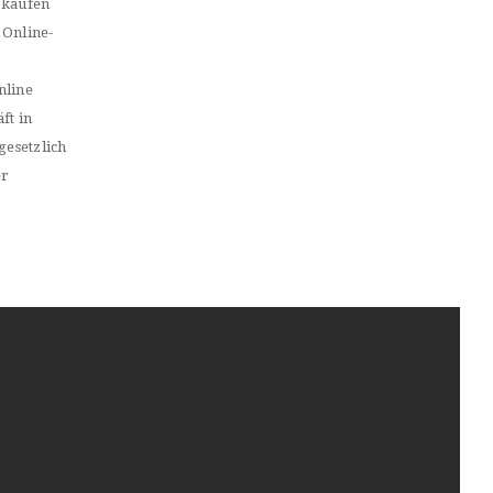
 kaufen
 Online-
nline
ft in
gesetzlich
er