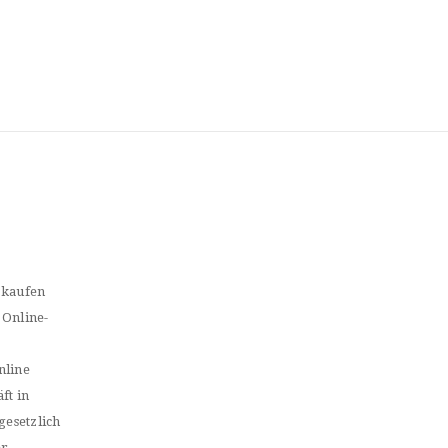
 kaufen
 Online-
nline
ft in
gesetzlich
er