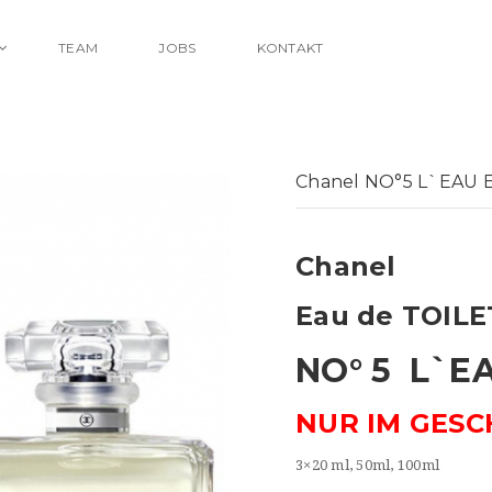
TEAM
JOBS
KONTAKT
Chanel NO°5 L`EAU 
Chanel
Eau de TOIL
NO° 5 L`E
NUR IM GESC
3×20 ml, 50ml, 100ml