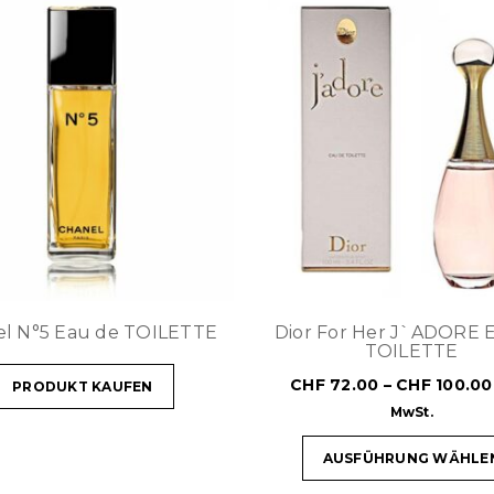
l N°5 Eau de TOILETTE
Dior For Her J`ADORE 
TOILETTE
CHF
72.00
–
CHF
100.00
PRODUKT KAUFEN
MwSt.
AUSFÜHRUNG WÄHLE