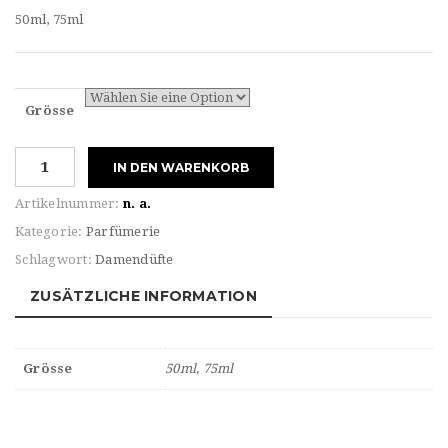
50ml, 75ml
Grösse
Chloè
IN DEN WARENKORB
NOMADE
JASMIN
Artikelnummer:
n. a.
NATUREL
Kategorie:
Parfümerie
EAU
Schlagwort:
Damendüfte
DE
PARFUM
ZUSÄTZLICHE INFORMATION
Menge
Grösse
50ml, 75ml