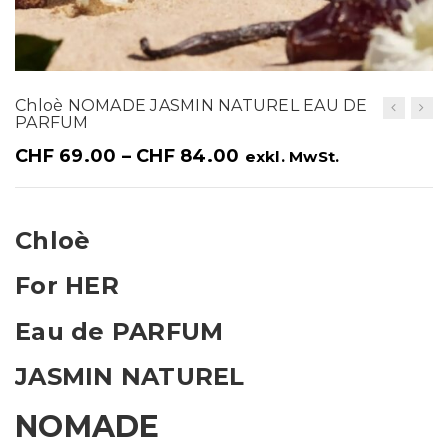
t
i
o
Chloè NOMADE JASMIN NATUREL EAU DE
n
PARFUM
CHF
69.00
–
CHF
84.00
exkl. MwSt.
Chloè
For HER
Eau de PARFUM
JASMIN NATUREL
NOMADE