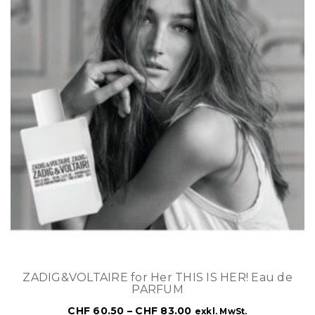
ZADIG&VOLTAIRE for Her THIS IS HER! Eau de
PARFUM
CHF
60.50
–
CHF
83.00
exkl. MwSt.