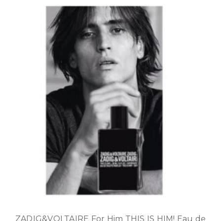
ZADIG&VOLTAIRE For Him THIS IS HIM! Eau de