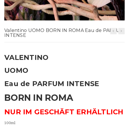
t
i
o
Valentino UOMO BORN IN ROMA Eau de PARFUM
n
INTENSE
VALENTINO
UOMO
Eau de PARFUM INTENSE
BORN IN ROMA
NUR IM GESCHÄFT ERHÄLTLICH
100ml