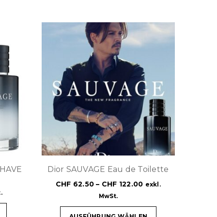
SHAVE
Dior SAUVAGE Eau de Toilette
CHF
62.50
–
CHF
122.00
exkl.
.
MwSt.
AUSFÜHRUNG WÄHLEN