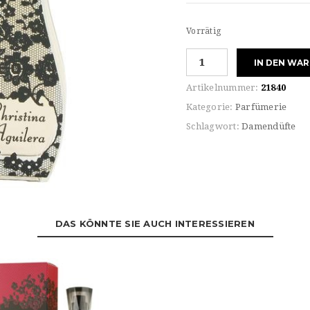
Vorrätig
Christina
IN DEN WA
Aguilera
For
Artikelnummer:
21840
HER
Kategorie:
Parfümerie
Eau
Schlagwort:
Damendüfte
de
PARFUM
Menge
DAS KÖNNTE SIE AUCH INTERESSIEREN