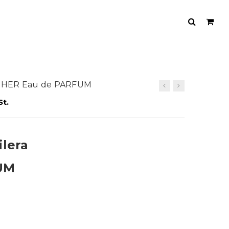
or HER Eau de PARFUM
St.
ilera
UM