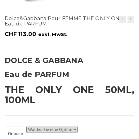
t
i
Dolce&Gabbana Pour FEMME THE ONLY ONE
o
Eau de PARFUM
n
CHF
113.00
exkl. MwSt.
DOLCE & GABBANA
Eau de PARFUM
THE ONLY ONE 50ML,
100ML
Grösse