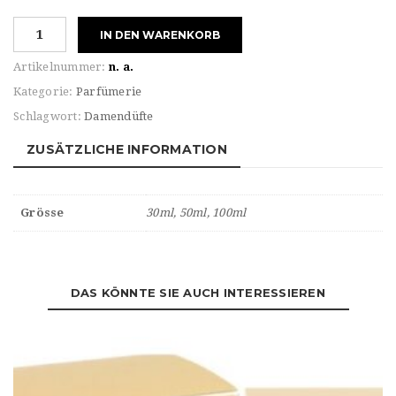
Dolce&Gabbana
IN DEN WARENKORB
Pour
FEMME
Artikelnummer:
n. a.
THE
Kategorie:
Parfümerie
ONLY
Schlagwort:
Damendüfte
ONE
Eau
ZUSÄTZLICHE INFORMATION
de
PARFUM
Menge
Grösse
30ml, 50ml, 100ml
DAS KÖNNTE SIE AUCH INTERESSIEREN