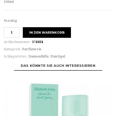
100ml
Vorrätig
Elizabeth
IN DEN WARENKORB
Arden
For
Artikelnummer:
574024
HER
Kategorie:
Parfümerie
WHITE
Schlagwörter:
Damendüfte
,
Duschgel
TEA
MANDARIN
DAS KÖNNTE SIE AUCH INTERESSIEREN
BLOSSOM
Eau
de
TOILETTE
Menge