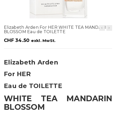
t
i
o
Elizabeth Arden For HER WHITE TEA MANDARIN
n
BLOSSOM Eau de TOILETTE
CHF
34.50
exkl. MwSt.
Elizabeth Arden
For HER
Eau de TOILETTE
WHITE TEA MANDARIN
BLOSSOM