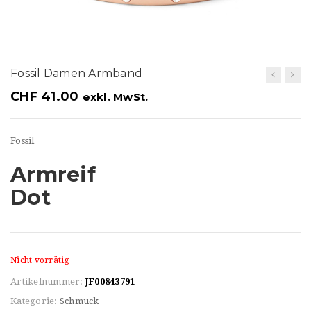
t
i
o
Fossil Damen Armband
n
CHF
41.00
exkl. MwSt.
Fossil
Armreif
Dot
Nicht vorrätig
Artikelnummer:
JF00843791
Kategorie:
Schmuck