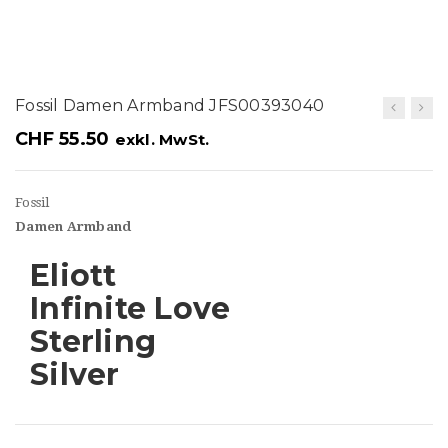
t
i
o
Fossil Damen Armband JFS00393040
n
CHF
55.50
exkl. MwSt.
Fossil
Damen
Armband
Eliott
Infinite Love
Sterling
Silver