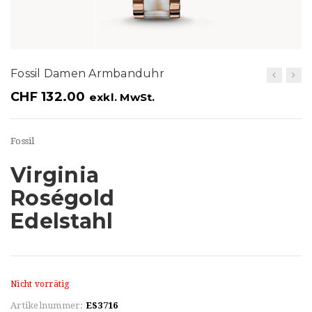
t
i
o
Fossil Damen Armbanduhr
n
CHF
132.00
exkl. MwSt.
Fossil
Virginia
Roségold
Edelstahl
Nicht vorrätig
Artikelnummer:
ES3716