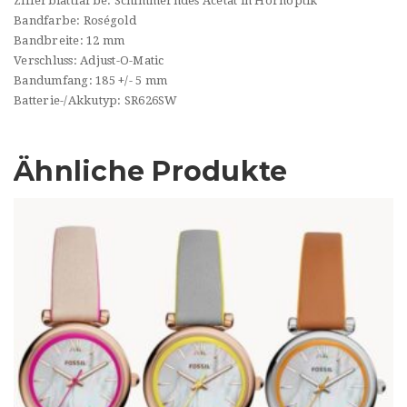
Zifferblattfarbe:
Schimmerndes Acetat in Hornoptik
Bandfarbe:
Roségold
Bandbreite:
12 mm
Verschluss:
Adjust-O-Matic
Bandumfang:
185 +/- 5 mm
Batterie-/Akkutyp:
SR626SW
Ähnliche Produkte