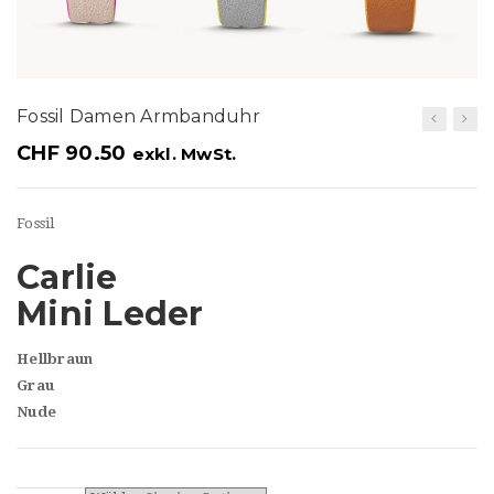
t
i
o
Fossil Damen Armbanduhr
n
CHF
90.50
exkl. MwSt.
Fossil
Carlie
Mini Leder
Hellbraun
Grau
Nude