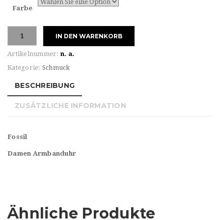
Farbe
Fossil
IN DEN WARENKORB
Damen
Armbanduhr
Artikelnummer:
n. a.
Menge
Kategorie:
Schmuck
BESCHREIBUNG
ZUSÄTZLICHE INFORMATION
Fossil
Damen Armbanduhr
Ähnliche Produkte