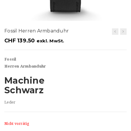
t
i
o
Fossil Herren Armbanduhr
n
CHF
139.50
exkl. MwSt.
Fossil
Herren Armbanduhr
Machine
Schwarz
Leder
Nicht vorrätig