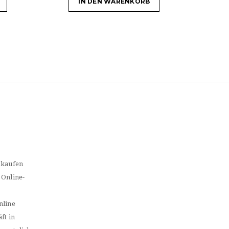
IN DEN WARENKORB
 kaufen
 Online-
nline
ft in