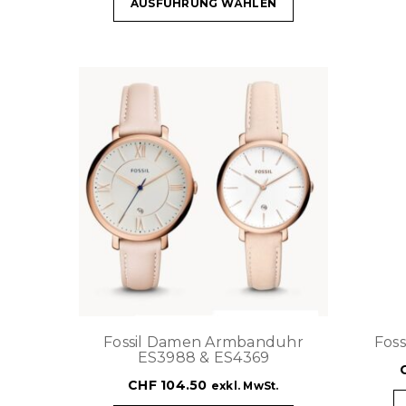
AUSFÜHRUNG WÄHLEN
Fossil Damen Armbanduhr
Fos
ES3988 & ES4369
CHF
104.50
exkl. MwSt.