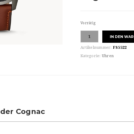
Vorrätig
Fossil
IN DEN WA
Herren
Armbanduhr
Artikelnummer:
FS5522
Menge
Kategorie:
Uhren
der Cognac