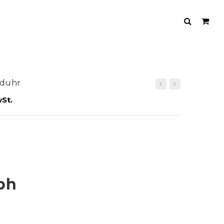
nduhr
St.
ph