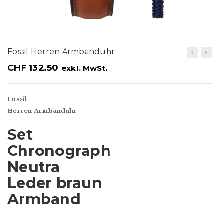
t
i
o
Fossil Herren Armbanduhr
n
CHF
132.50
exkl. MwSt.
Fossil
Herren Armbanduhr
Set
Chronograph
Neutra
Leder braun
Armband