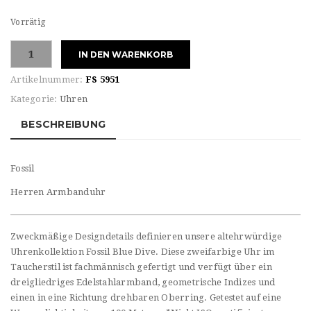
Vorrätig
Fossil
IN DEN WARENKORB
Herren
Armbanduhr
Artikelnummer:
FS 5951
Menge
Kategorie:
Uhren
BESCHREIBUNG
Fossil
Herren Armbanduhr
Zweckmäßige Designdetails definieren unsere altehrwürdige
Uhrenkollektion Fossil Blue Dive. Diese zweifarbige Uhr im
Taucherstil ist fachmännisch gefertigt und verfügt über ein
dreigliedriges Edelstahlarmband, geometrische Indizes und
einen in eine Richtung drehbaren Oberring. Getestet auf eine