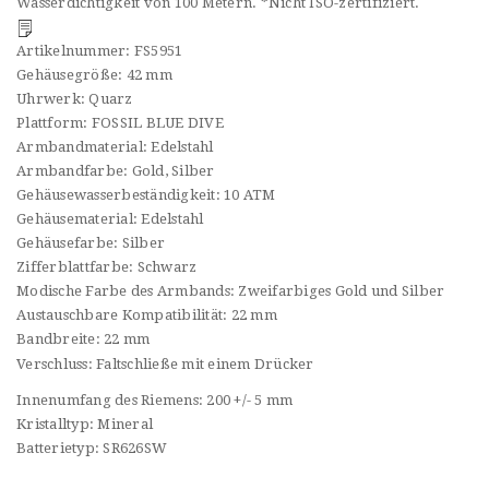
Wasserdichtigkeit von 100 Metern. *Nicht ISO-zertifiziert.
Artikelnummer:
FS5951
Gehäusegröße:
42 mm
Uhrwerk:
Quarz
Plattform:
FOSSIL BLUE DIVE
Armbandmaterial:
Edelstahl
Armbandfarbe:
Gold, Silber
Gehäusewasserbeständigkeit:
10 ATM
Gehäusematerial:
Edelstahl
Gehäusefarbe:
Silber
Zifferblattfarbe:
Schwarz
Modische Farbe des Armbands:
Zweifarbiges Gold und Silber
Austauschbare Kompatibilität:
22 mm
Bandbreite:
22 mm
Verschluss:
Faltschließe mit einem Drücker
Innenumfang des Riemens:
200 +/- 5 mm
Kristalltyp:
Mineral
Batterietyp:
SR626SW