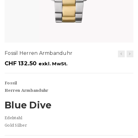
t
i
o
n
Fossil Herren Armbanduhr
CHF
132.50
exkl. MwSt.
Fossil
Herren Armbanduhr
Blue Dive
Edelstahl
Gold Silber