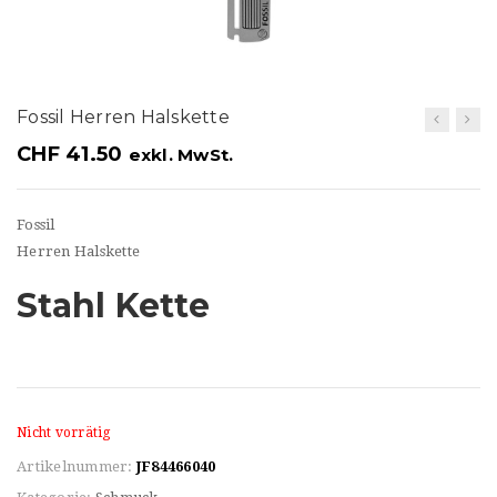
t
i
o
Fossil Herren Halskette
n
CHF
41.50
exkl. MwSt.
Fossil
Herren Halskette
Stahl Kette
Nicht vorrätig
Artikelnummer:
JF84466040