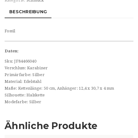
Kategorie:
Schmuck
BESCHREIBUNG
Fossil
Daten:
Sku:
JF84466040
Verschluss:
Karabiner
Primärfarbe:
Silber
Material:
Edelstahl
Maße:
Kettenlänge: 50 cm, Anhänger: 12,4 x 30,7 x 4 mm
Silhouette:
Halskette
Modefarbe:
Silber
Ähnliche Produkte