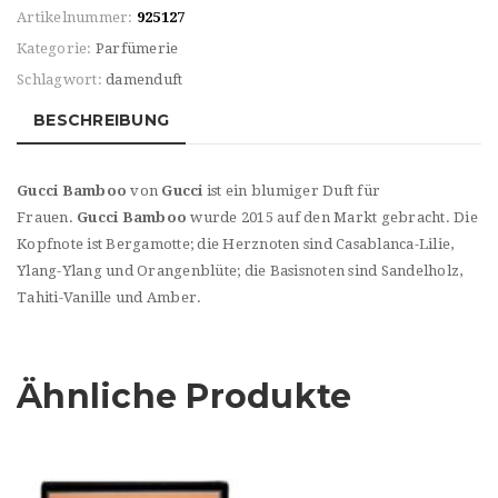
HER
Artikelnummer:
925127
BAMBOO
Kategorie:
Parfümerie
EdP
Schlagwort:
damenduft
Menge
BESCHREIBUNG
Gucci Bamboo
von
Gucci
ist ein blumiger Duft für
Frauen.
Gucci Bamboo
wurde 2015 auf den Markt gebracht. Die
Kopfnote ist Bergamotte; die Herznoten sind Casablanca-Lilie,
Ylang-Ylang und Orangenblüte; die Basisnoten sind Sandelholz,
Tahiti-Vanille und Amber.
Ähnliche Produkte