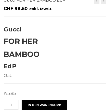
Gucci FOR HER BAMBOO EdP
t
CHF
98.50
exkl. MwSt.
i
o
n
Gucci
FOR HER
BAMBOO
EdP
75ml
Vorrätig
Gucci
IN DEN WARENKORB
FOR