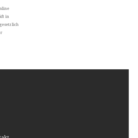
nline
ft in
gesetzlich
er
takt