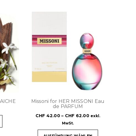
RAICHE
Missoni for HER MISSONI Eau
de PARFUM
CHF
42.00
–
CHF
62.00
exkl.
MwSt.
AUSFÜHRUNG WÄHLEN