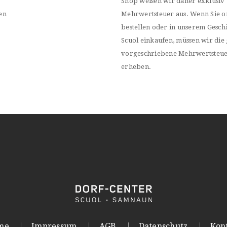
Shop weisen wir daher exklusiv
en
Mehrwertsteuer aus. Wenn Sie o
bestellen oder in unserem Geschä
Scuol einkaufen, müssen wir die 
vorgeschriebene Mehrwertsteu
erheben.
me
Impressum
AGB
Datenschutz
Kon