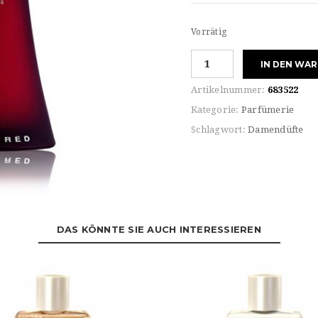
Vorrätig
Hugo
IN DEN WA
Boss
For
Artikelnummer:
683522
HER
Kategorie:
Parfümerie
DEEP
Schlagwort:
Damendüfte
RED
Eau
de
Parfum
Menge
DAS KÖNNTE SIE AUCH INTERESSIEREN