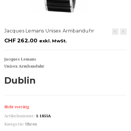
t
i
o
Jacques Lemans Unisex Armbanduhr
n
CHF
262.00
exkl. MwSt.
Jacques Lemans
Unisex Armbanduhr
Dublin
Nicht vorrätig
Artikelnummer:
1-1855A
Kategorie:
Uhren