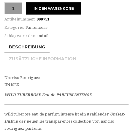
Narciso
IN DEN WARENKORB
Rodriguez
UNISEX
Artikelnummer:
000751
WILD
Kategorie:
Parfümerie
TUBEROSE
Schlagwort:
damenduft
Eau
de
BESCHREIBUNG
PARFUM
INTENSE
ZUSÄTZLICHE INFORMATION
Menge
Narciso Rodriguez
UNISEX
WILD TUBERROSE Eau de PARFUM INTENSE
wild tuberose eau de parfum intense ist ein strahlender
Unisex-
Duft
in der neuen les transparences collection von narciso
rodriguez parfums.