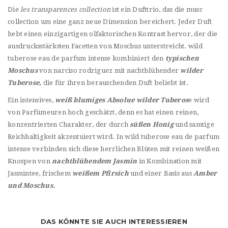
Die
les transparences collection
ist ein Dufttrio, das die musc
collection um eine ganz neue Dimension bereichert. Jeder Duft
hebt einen einzigartigen olfaktorischen Kontrast hervor, der die
ausdrucksstärksten Facetten von Moschus unterstreicht. wild
tuberose eau de parfum intense kombiniert den
typischen
Moschus
von narciso rodriguez mit nachtblühender
wilder
Tuberose,
die für ihren berauschenden Duft beliebt ist.
Ein intensives,
weiß blumiges Absolue wilder Tuberos
e wird
von Parfümeuren hoch geschätzt, denn es hat einen reinen,
konzentrierten Charakter, der durch
süßen Honig
und samtige
Reichhaltigkeit akzentuiert wird. In wild tuberose eau de parfum
intense verbinden sich diese herrlichen Blüten mit reinen weißen
Knospen von
nachtblühendem Jasmin
in Kombination mit
Jasmintee, frischem
weißem Pfirsich
und einer Basis aus
Amber
und Moschus.
DAS KÖNNTE SIE AUCH INTERESSIEREN