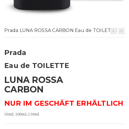
t
i
o
Prada LUNA ROSSA CARBON Eau de TOILETTE
n
Prada
Eau de TOILETTE
LUNA ROSSA
CARBON
NUR IM GESCHÄFT ERHÄLTLICH
50ml, 100ml, 150ml