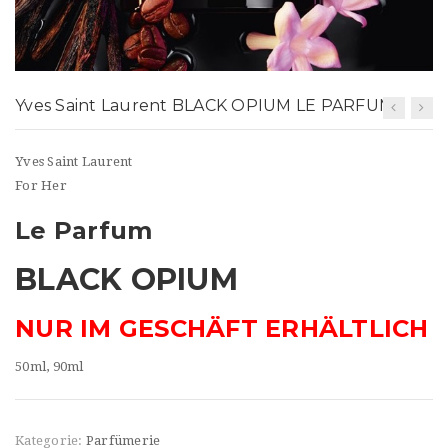
t
i
o
Yves Saint Laurent BLACK OPIUM LE PARFUM
n
Yves Saint Laurent
For Her
Le Parfum
BLACK OPIUM
NUR IM GESCHÄFT ERHÄLTLICH
50ml, 90ml
Kategorie:
Parfümerie