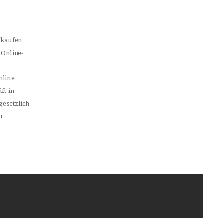
 kaufen
 Online-
nline
ft in
gesetzlich
er