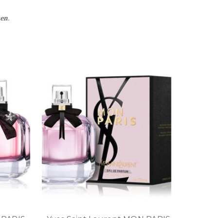
ten
.