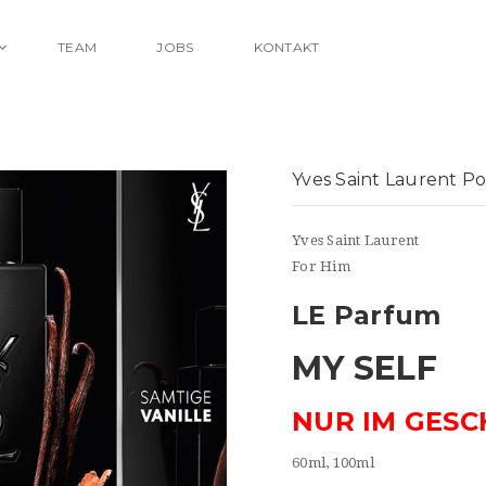
TEAM
JOBS
KONTAKT
Yves Saint Laurent 
Yves Saint Laurent
For Him
LE Parfum
MY SELF
NUR IM GESC
60ml, 100ml