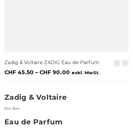
t
i
o
n
Zadig & Voltaire ZADIG Eau de Parfum
CHF
45.50
–
CHF
90.00
exkl. MwSt.
Zadig & Voltaire
For Her
Eau de Parfum