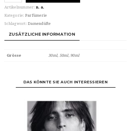
Voltaire
Artikelnummer:
n. a.
ZADIG
Kategorie:
Parfümerie
Eau
Schlagwort:
Damendüfte
de
Parfum
ZUSÄTZLICHE INFORMATION
Menge
Grösse
30ml, 50ml, 90ml
DAS KÖNNTE SIE AUCH INTERESSIEREN