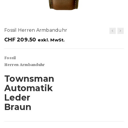
t
i
o
Fossil Herren Armbanduhr
n
CHF
209.50
exkl. MwSt.
Fossil
Herren Armbanduhr
Townsman
Automatik
Leder
Braun