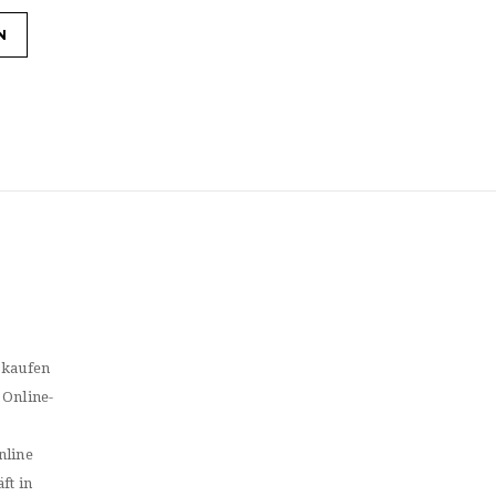
N
 kaufen
 Online-
nline
ft in