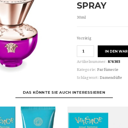
SPRAY
30ml
Vorrätig
Versace
IN DEN WA
for
her
Artikelnummer:
876303
DYLAN
Kategorie:
Parfümerie
PURPLE
Schlagwort:
Damendüfte
HAIR
MIST
NATURAL
DAS KÖNNTE SIE AUCH INTERESSIEREN
SPRAY
Menge