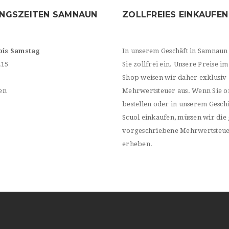
NGSZEITEN SAMNAUN
ZOLLFREIES EINKAUFEN
bis Samstag
In unserem Geschäft in Samnaun
.15
Sie zollfrei ein. Unsere Preise im
Shop weisen wir daher exklusiv
en
Mehrwertsteuer aus. Wenn Sie o
bestellen oder in unserem Geschä
Scuol einkaufen, müssen wir die 
vorgeschriebene Mehrwertsteu
erheben.