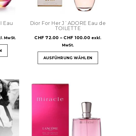
I Eau
Dior For Her J`ADORE Eau de
TOILETTE
CHF
72.00
–
CHF
100.00
l. MwSt.
exkl.
MwSt.
N
AUSFÜHRUNG WÄHLEN