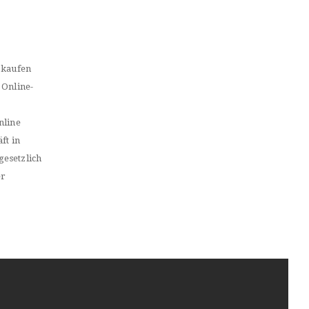
 kaufen
 Online-
nline
ft in
gesetzlich
er