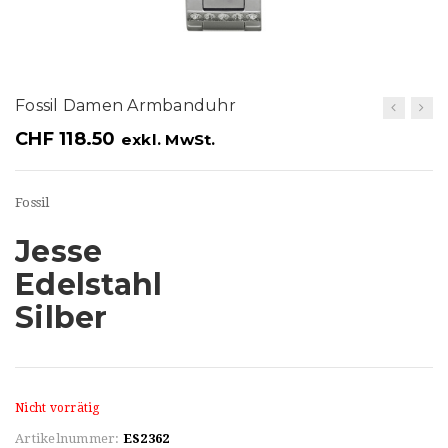
t
i
o
Fossil Damen Armbanduhr
n
CHF
118.50
exkl. MwSt.
Fossil
Jesse
Edelstahl
Silber
Nicht vorrätig
Artikelnummer:
ES2362